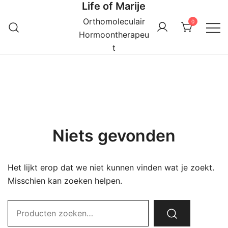
Life of Marije
Ga
naar
Orthomoleculair
0
de
Hormoontherapeu
inhoud
t
Niets gevonden
Het lijkt erop dat we niet kunnen vinden wat je zoekt.
Misschien kan zoeken helpen.
Zoek
naar: