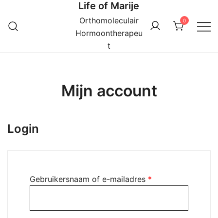
Life of Marije
Ga
naar
Orthomoleculair
0
de
Hormoontherapeu
inhoud
t
Mijn account
Login
Vereist
Gebruikersnaam of e-mailadres
*