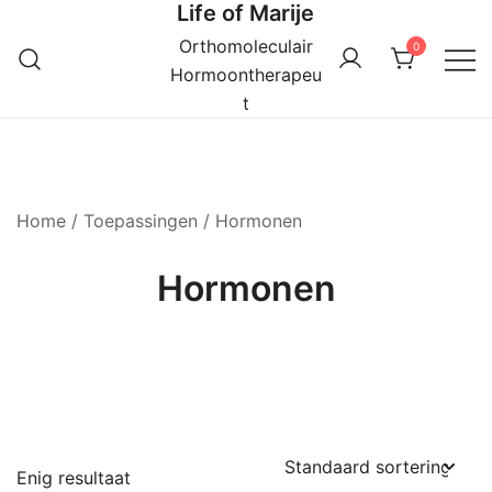
Life of Marije
Ga
naar
Orthomoleculair
0
de
Hormoontherapeu
inhoud
t
Home
/
Toepassingen
/ Hormonen
Hormonen
Enig resultaat