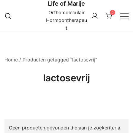
Life of Marije
Ga
naar
Orthomoleculair
0
de
Hormoontherapeu
inhoud
t
Home
/ Producten getagged “lactosevrij”
lactosevrij
Geen producten gevonden die aan je zoekcriteria